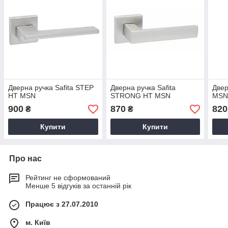
Дверна ручка Safita STEP
Дверна ручка Safita
Двер
HT MSN
STRONG HT MSN
MS
900
870
820
₴
₴
Купити
Купити
Про нас
Рейтинг не сформований
Менше 5 відгуків за останній рік
Працює з 27.07.2010
м. Київ