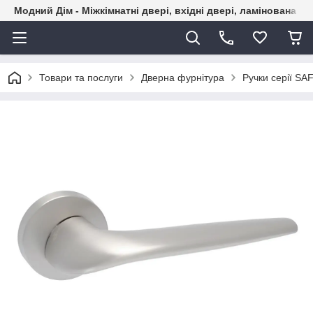
Модний Дім - Міжкімнатні двері, вхідні двері, ламінована пі
Товари та послуги
Дверна фурнітура
Ручки серії SA