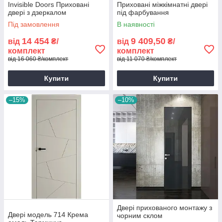
Invisible Doors Приховані
Приховані міжкімнатні двері
двері з дзеркалом
під фарбування
Під замовлення
В наявності
14 454
9 409,50
від
₴/
від
₴/
комплект
комплект
від 16 060 ₴/комплект
від 11 070 ₴/комплект
Купити
Купити
–15%
–10%
Двері прихованого монтажу з
Двері модель 714 Крема
чорним склом