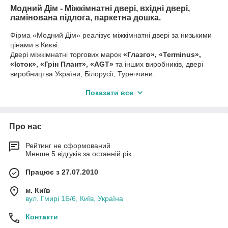
Модний Дім - Міжкімнатні двері, вхідні двері,
ламінована підлога, паркетна дошка.
Фірма «Модний Дім» реалізує міжкімнатні двері за низькими
цінами в Києві.
Двері міжкімнатні торгових марок
«Глазго», «Terminus»,
«Істок», «Грін Плант», «AGT»
та інших виробників, двері
виробництва України, Білорусії, Туреччини.
Вхідні двері від компаній Конекс, Новий світ і український
Показати все
інших виробників.
Також виробляємо двері за індивідуальним замовленням.
Продукція завжди є в наявності на складі в Києві.
*Умовою акції є наявність товару як у нас, так і в іншому
Про нас
магазині, ціна в іншому магазині повинна бути актуальна.
(044) 33-11-895
Рейтинг не сформований
Менше 5 відгуків за останній рік
(067) 266-30-78
(095) 347-76-74
Працює з 27.07.2010
Завжди раді допомогти!
м. Київ
вул. Гмирі 1Б/6, Київ, Україна
Контакти