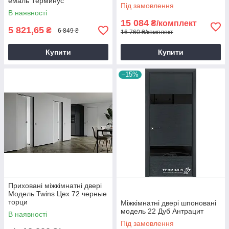
емаль Терминус
Під замовлення
В наявності
15 084
₴/комплект
5 821,65
₴
6 849 ₴
16 760 ₴/комплект
Купити
Купити
–15%
Приховані міжкімнатні двері
Модель Twins Цех 72 черные
торци
Міжкімнатні двері шпоновані
модель 22 Дуб Антрацит
В наявності
Під замовлення