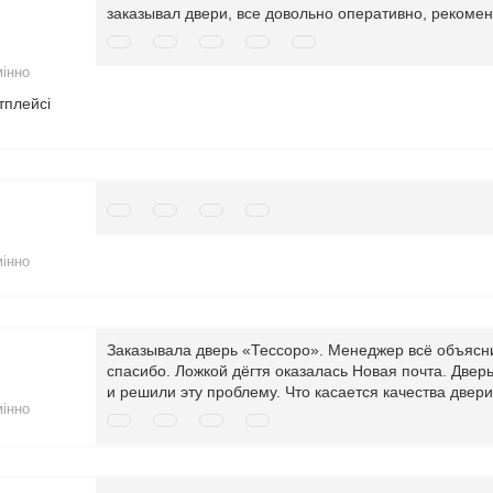
заказывал двери, все довольно оперативно, рекоме
мінно
тплейсі
мінно
Заказывала дверь «Тессоро». Менеджер всё объясни
спасибо. Ложкой дёгтя оказалась Новая почта. Двер
и решили эту проблему. Что касается качества двери-
мінно