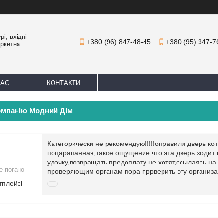
і, вхідні
+380 (96) 847-48-45
+380 (95) 347-7
аркетна
НАС
КОНТАКТИ
компанію Модний Дім
Категорически не рекомендую!!!!!оправили дверь ко
поцарапанная,такое ощущение что эта дверь ходит п
удочку,возвращать предоплату не хотят,ссылаясь н
е погано
проверяющим органам пора пррверить эту организ
тплейсі