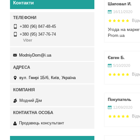
Контакти
Шаповал И.
16/11/2020
Від
+380 (96) 847-48-45
Угода на марке
+380 (95) 347-76-74
Prom.ua
Viber
ModniyDom@i.ua
Євген Б.
5/10/2020
Від
вул. Гмирі 1Б/6, Київ, Україна
Покупатель
Модний Дім
12/09/2020
Від
Продавець консультант