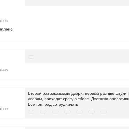
мінно
тплейсі
мінно
Второй раз заказываю двери: первый раз две штуки
дверям, приходят сразу в сборе. Доставка оператив
Все топ, рад сотрудничать
мінно