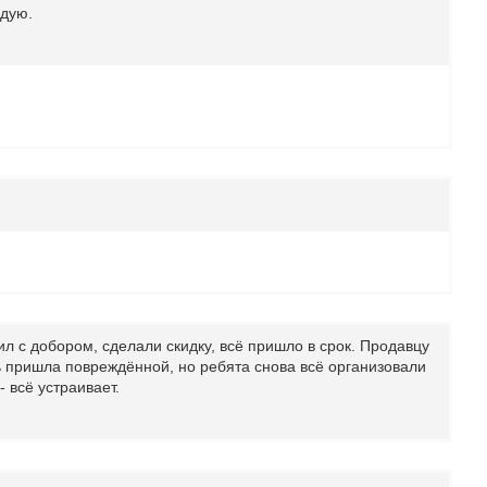
ндую.
л с добором, сделали скидку, всё пришло в срок. Продавцу
ь пришла повреждённой, но ребята снова всё организовали
 всё устраивает.