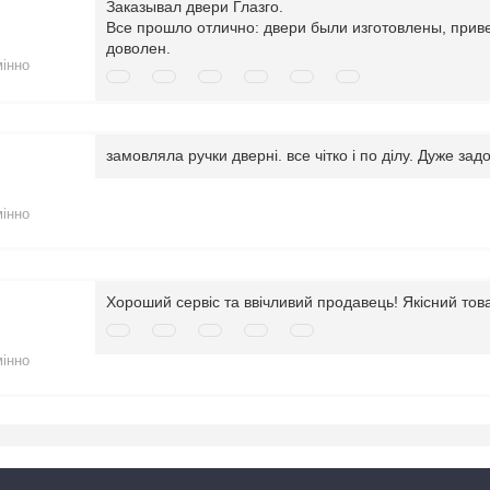
Заказывал двери Глазго.
Все прошло отлично: двери были изготовлены, прив
доволен.
мінно
замовляла ручки дверні. все чітко і по ділу. Дуже за
мінно
Хороший сервіс та ввічливий продавець! Якісний тов
мінно