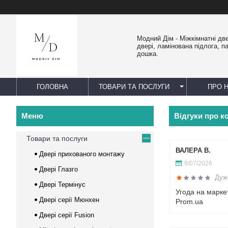
Модний Дім - Міжкімнатні двер
двері, ламінована підлога, п
дошка.
ГОЛОВНА
ТОВАРИ ТА ПОСЛУГИ
ПРО 
Відгуки про 
Товари та послуги
ВАЛЕРА В.
Двері прихованого монтажу
9/07/2026
Двері Глазго
Дуж
Двері Термінус
Угода на марке
Двері серії Мюнхен
Prom.ua
Двері серії Fusion