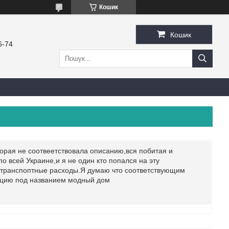
Кошик
Кошик
6-74
торая не соотвеетствовала описанию,вся побитая и
о всей Украине,и я не один кто попался на эту
а транспоптные расходы.Я думаю что соответствующим
ацию под названием модный дом