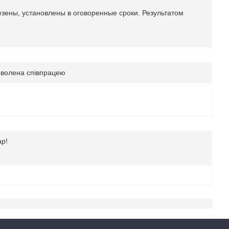
езены, установлены в оговоренные сроки. Результатом
доволена співпрацею
ар!