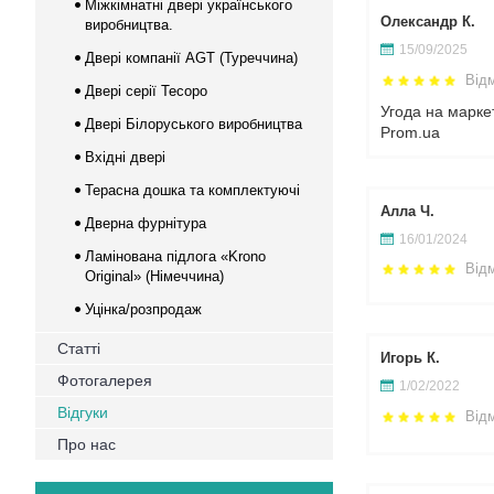
Міжкімнатні двері українського
Олександр К.
виробництва.
15/09/2025
Двері компанії AGT (Туреччина)
Від
Двері серії Тесоро
Угода на марке
Двері Білоруського виробництва
Prom.ua
Вхідні двері
Терасна дошка та комплектуючі
Алла Ч.
Дверна фурнітура
16/01/2024
Ламінована підлога «Krono
Від
Original» (Німеччина)
Уцінка/розпродаж
Статті
Игорь К.
Фотогалерея
1/02/2022
Відгуки
Від
Про нас