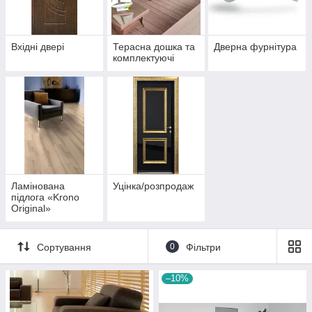
Вхідні двері
Терасна дошка та
Дверна фурнітура
комплектуючі
Ламінована
Уцінка/розпродаж
підлога «Krono
Original»
(Німеччина)
Сортування
0
Фільтри
–10%