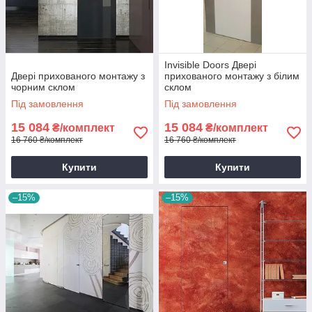
Invisible Doors Двері
Двері прихованого монтажу з
прихованого монтажу з білим
чорним склом
склом
Під замовлення
Під замовлення
15 084
15 084
₴/комплект
₴/комплект
16 760 ₴/комплект
16 760 ₴/комплект
Купити
Купити
–15%
–15%