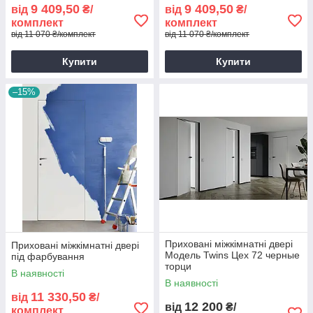
9 409,50
9 409,50
від
₴/
від
₴/
комплект
комплект
від 11 070 ₴/комплект
від 11 070 ₴/комплект
Купити
Купити
–15%
Приховані міжкімнатні двері
Приховані міжкімнатні двері
Модель Twins Цех 72 черные
під фарбування
торци
В наявності
В наявності
11 330,50
від
₴/
12 200
від
₴/
комплект