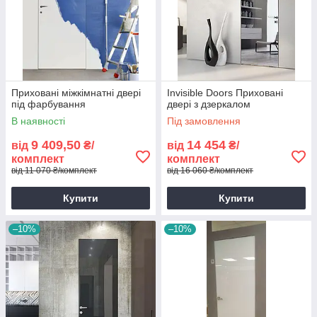
Приховані міжкімнатні двері
Invisible Doors Приховані
під фарбування
двері з дзеркалом
В наявності
Під замовлення
9 409,50
14 454
від
₴/
від
₴/
комплект
комплект
від 11 070 ₴/комплект
від 16 060 ₴/комплект
Купити
Купити
–10%
–10%