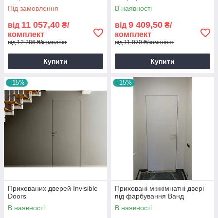
Під замовлення
В наявності
11 057,40
9 409,50
від
₴/
від
₴/
комплект
комплект
від 12 286 ₴/комплект
від 11 070 ₴/комплект
Купити
Купити
–15%
–15%
Прихованих дверей Invisible
Приховані міжкімнатні двері
Doors
під фарбування Ванд
В наявності
В наявності