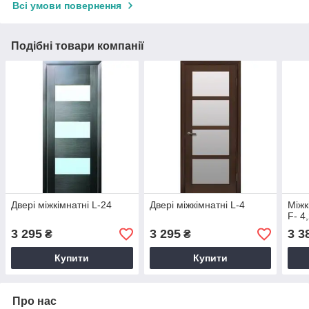
Всі умови повернення
Подібні товари компанії
Двері міжкімнатні L-24
Двері міжкімнатні L-4
Міжк
F- 4
3 295
3 295
3 3
₴
₴
Купити
Купити
Про нас