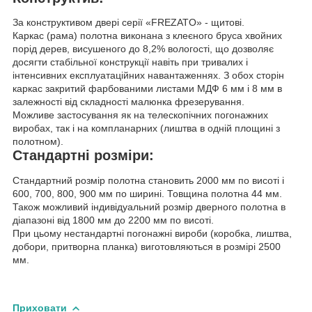
За конструктивом двері серії «FREZATO» - щитові.
Каркас (рама) полотна виконана з клеєного бруса хвойних
порід дерев, висушеного до 8,2% вологості, що дозволяє
досягти стабільної конструкції навіть при тривалих і
інтенсивних експлуатаційних навантаженнях. З обох сторін
каркас закритий фарбованими листами МДФ 6 мм і 8 мм в
залежності від складності малюнка фрезерування.
Можливе застосування як на телескопічних погонажних
виробах, так і на компланарних (лиштва в одній площині з
полотном).
Стандартні розміри:
Стандартний розмір полотна становить 2000 мм по висоті і
600, 700, 800, 900 мм по ширині. Товщина полотна 44 мм.
Також можливий індивідуальний розмір дверного полотна в
діапазоні від 1800 мм до 2200 мм по висоті.
При цьому нестандартні погонажні вироби (коробка, лиштва,
добори, притворна планка) виготовляються в розмірі 2500
мм.
Приховати