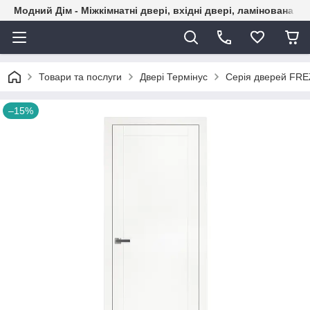
Модний Дім - Міжкімнатні двері, вхідні двері, ламінована пі
Товари та послуги
Двері Термінус
Серія дверей FR
–15%