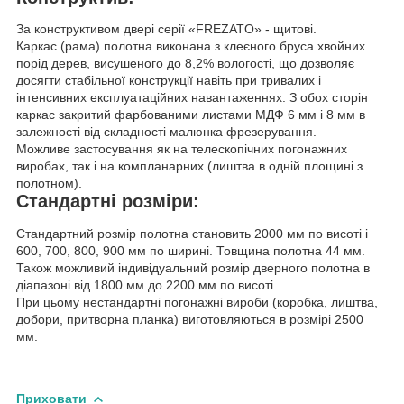
За конструктивом двері серії «FREZATO» - щитові.
Каркас (рама) полотна виконана з клеєного бруса хвойних
порід дерев, висушеного до 8,2% вологості, що дозволяє
досягти стабільної конструкції навіть при тривалих і
інтенсивних експлуатаційних навантаженнях. З обох сторін
каркас закритий фарбованими листами МДФ 6 мм і 8 мм в
залежності від складності малюнка фрезерування.
Можливе застосування як на телескопічних погонажних
виробах, так і на компланарних (лиштва в одній площині з
полотном).
Стандартні розміри:
Стандартний розмір полотна становить 2000 мм по висоті і
600, 700, 800, 900 мм по ширині. Товщина полотна 44 мм.
Також можливий індивідуальний розмір дверного полотна в
діапазоні від 1800 мм до 2200 мм по висоті.
При цьому нестандартні погонажні вироби (коробка, лиштва,
добори, притворна планка) виготовляються в розмірі 2500
мм.
Приховати