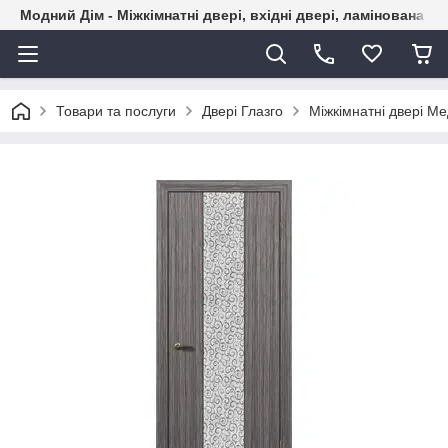
Модний Дім - Міжкімнатні двері, вхідні двері, ламінована пі
Товари та послуги
Двері Глазго
Міжкімнатні двері Ме