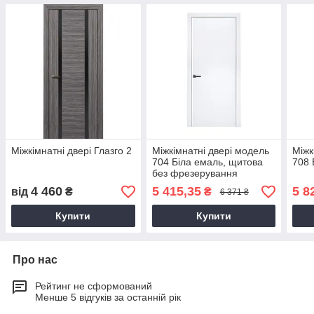
Міжкімнатні двері Глазго 2
Міжкімнатні двері модель
Міжк
704 Біла емаль, щитова
708 
без фрезерування
4 460
5 415,35
5 8
від
₴
₴
6 371 ₴
Купити
Купити
Про нас
Рейтинг не сформований
Менше 5 відгуків за останній рік