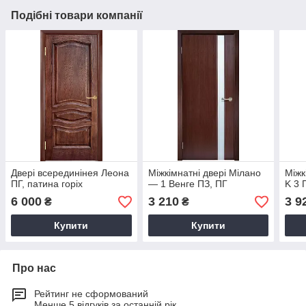
Подібні товари компанії
Двері всерединінея Леона
Міжкімнатні двері Мілано
Міжк
ПГ, патина горіх
— 1 Венге ПЗ, ПГ
K 3 
6 000
3 210
3 9
₴
₴
Купити
Купити
Про нас
Рейтинг не сформований
Менше 5 відгуків за останній рік