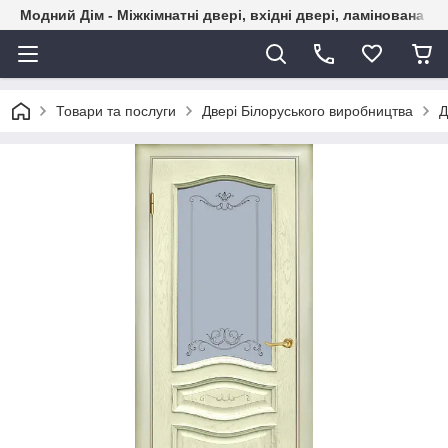
Модний Дім - Міжкімнатні двері, вхідні двері, ламінована пі
Товари та послуги
Двері Білоруського виробництва
Д