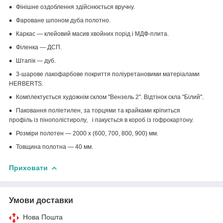
Фінішне оздоблення здійснюється вручну.
Фароване шпоном дуба полотно.
Каркас — клейовий масив хвойних порід і МДФ-плита.
Філенка — ДСП.
Штапік — дуб.
3-шарове лакофарбове покриття поліуретановими матеріалами
HERBERTS.
Комплектується художнім склом "Вензель 2". Відтінок скла "Білий".
Паковання поліетилен, за торцями та крайками кріпиться
профіль із пінополістиролу, і пакується в короб із гофрокартону.
Розміри полотен — 2000 x (600, 700, 800, 900) мм.
Товщина полотна — 40 мм.
Приховати
Умови доставки
Нова Пошта