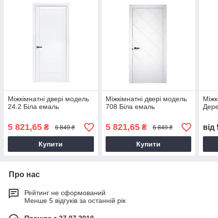
Міжкімнатні двері модель
Міжкімнатні двері модель
Міжк
24.2 Біла емаль
708 Біла емаль
Дер
5 821,65
5 821,65
₴
₴
від
6 849 ₴
6 849 ₴
Купити
Купити
Про нас
Рейтинг не сформований
Менше 5 відгуків за останній рік