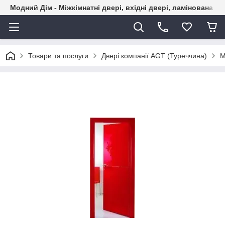
Модний Дім - Міжкімнатні двері, вхідні двері, ламінована пі
Товари та послуги
Двері компанії AGT (Туреччина)
М