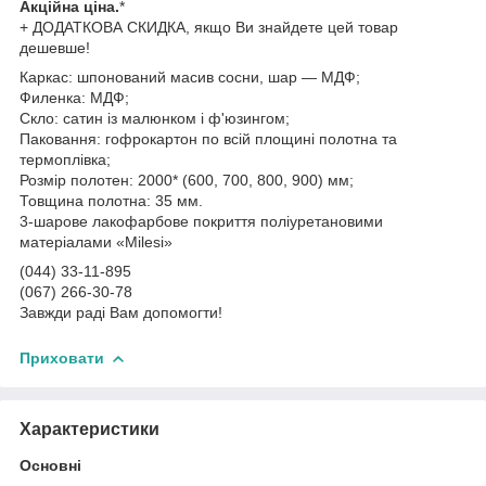
Акційна ціна.
*
+ ДОДАТКОВА СКИДКА, якщо Ви знайдете цей товар
дешевше!
Каркас: шпонований масив сосни, шар — МДФ;
Филенка: МДФ;
Скло: сатин із малюнком і ф'юзингом;
Паковання: гофрокартон по всій площині полотна та
термоплівка;
Розмір полотен: 2000* (600, 700, 800, 900) мм;
Товщина полотна: 35 мм.
3-шарове лакофарбове покриття поліуретановими
матеріалами «Milesi»
(044) 33-11-895
(067) 266-30-78
Завжди раді Вам допомогти!
Приховати
Характеристики
Основні