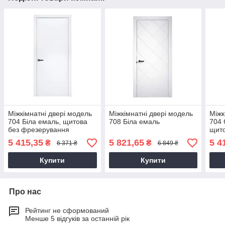
Міжкімнатні двері модель
Міжкімнатні двері модель
Міжк
704 Біла емаль, щитова
708 Біла емаль
704 
без фрезерування
щито
5 415,35
5 821,65
5 4
₴
₴
6 371 ₴
6 849 ₴
Купити
Купити
Про нас
Рейтинг не сформований
Менше 5 відгуків за останній рік