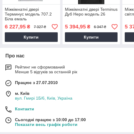
Міжкімнатні двері
Міжкімнатні двері Terminus
Міжк
Терминус модель 707.2
Дуб Неро модель 26
світ
Біла емаль
6 227,95
5 394,95
5 3
₴
₴
7 327 ₴
6 347 ₴
Купити
Купити
Про нас
Рейтинг не сформований
Менше 5 відгуків за останній рік
Працює з 27.07.2010
м. Київ
вул. Гмирі 1Б/6, Київ, Україна
Контакти
Сьогодні працює з 10:00 до 17:00
Показати весь графік роботи