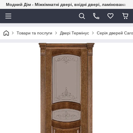
Модний Дім - Міжкімнатні двері, вхідні двері, ламінована пі
Товари та послуги
Двері Термінус
Серія дверей Car