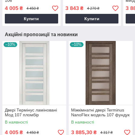
106
мигд
4 005
3 843
3 8
₴
₴
4 450 ₴
4 270 ₴
Купити
Купити
Акційні пропозиції та новинки
–10%
–10%
Двері Термінус ламіновані
Міжкімнатні двері Terminus
Мод 107 пломбір
NanoFlex модель 107 фундук
В наявності
В наявності
4 005
3 885,30
₴
₴
4 450 ₴
4 317 ₴