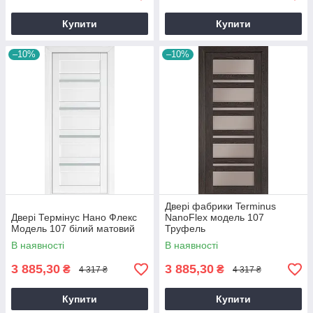
Купити
Купити
–10%
–10%
Двері фабрики Terminus
Двері Термінус Нано Флекс
NanoFlex модель 107
Модель 107 білий матовий
Труфель
В наявності
В наявності
3 885,30
3 885,30
₴
₴
4 317 ₴
4 317 ₴
Купити
Купити