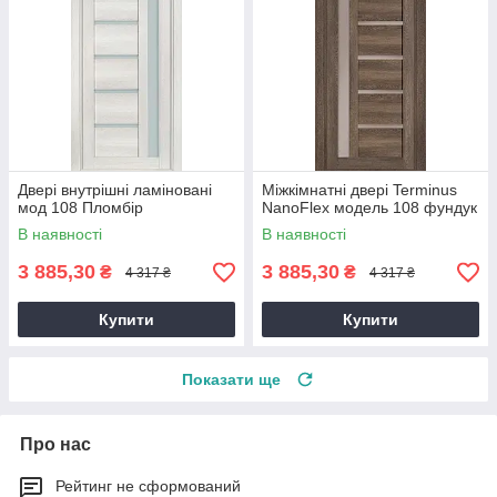
Двері внутрішні ламіновані
Міжкімнатні двері Terminus
мод 108 Пломбір
NanoFlex модель 108 фундук
В наявності
В наявності
3 885,30
3 885,30
₴
₴
4 317 ₴
4 317 ₴
Купити
Купити
Показати ще
Про нас
Рейтинг не сформований