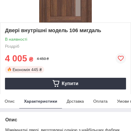
Двері внутрішні модель 106 мигдаль
В наявності
Роздріб
4 005
₴
4 450 ₴
Економія
445 ₴
Купити
Опис
Характеристики
Доставка
Оплата
Умови 
Опис
Міжкімнатні двері, виготовлені однією з найбільших фабрик