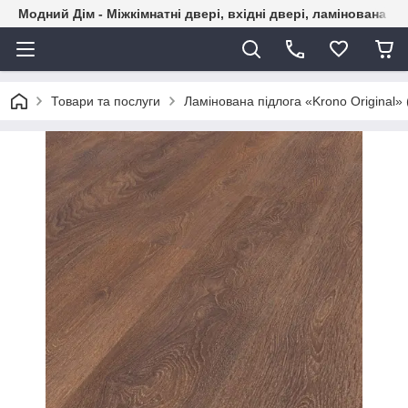
Модний Дім - Міжкімнатні двері, вхідні двері, ламінована пі
Товари та послуги
Ламінована підлога «Krono Original»