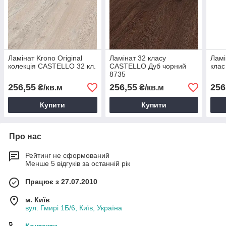
Ламінат Krono Original
Ламінат 32 класу
Ламі
колекція CASTELLO 32 кл.
CASTELLO Дуб чорний
клас
8735
256,55
256,55
256
₴/кв.м
₴/кв.м
Купити
Купити
Про нас
Рейтинг не сформований
Менше 5 відгуків за останній рік
Працює з 27.07.2010
м. Київ
вул. Гмирі 1Б/6, Київ, Україна